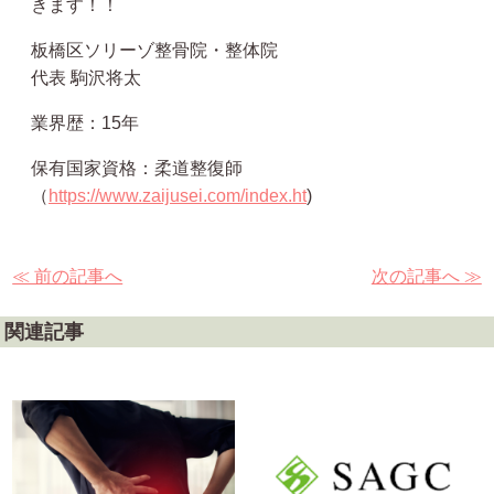
きます！！
板橋区ソリーゾ整骨院・整体院
代表 駒沢将太
業界歴：15年
保有国家資格：柔道整復師
（
https://www.zaijusei.com/index.ht
)
≪ 前の記事へ
次の記事へ ≫
関連記事