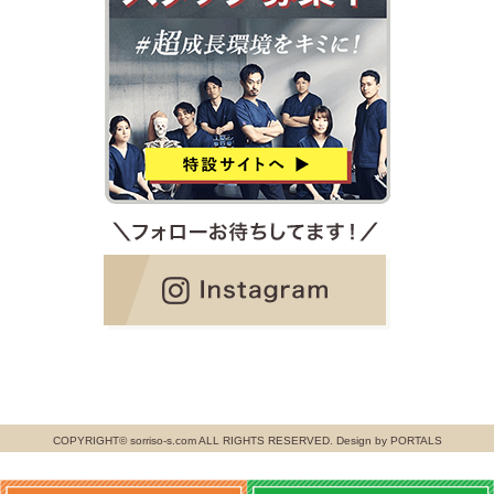
COPYRIGHT© sorriso-s.com ALL RIGHTS RESERVED. Design by PORTALS