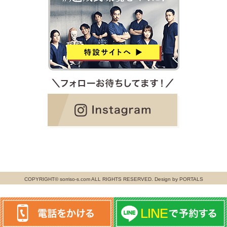
COPYRIGHT© sorriso-s.com ALL RIGHTS RESERVED. Design by PORTALS