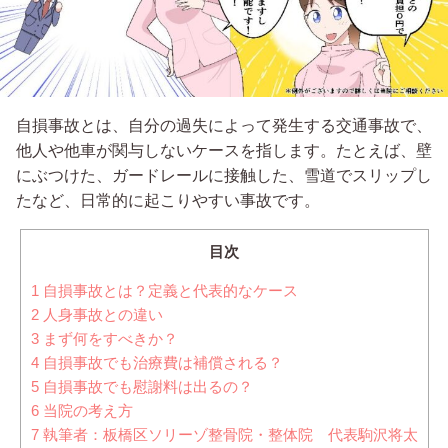
自損事故とは、自分の過失によって発生する交通事故で、
他人や他車が関与しないケースを指します。たとえば、壁
にぶつけた、ガードレールに接触した、雪道でスリップし
たなど、日常的に起こりやすい事故です。
目次
1
自損事故とは？定義と代表的なケース
2
人身事故との違い
3
まず何をすべきか？
4
自損事故でも治療費は補償される？
5
自損事故でも慰謝料は出るの？
6
当院の考え方
7
執筆者：板橋区ソリーゾ整骨院・整体院 代表駒沢将太