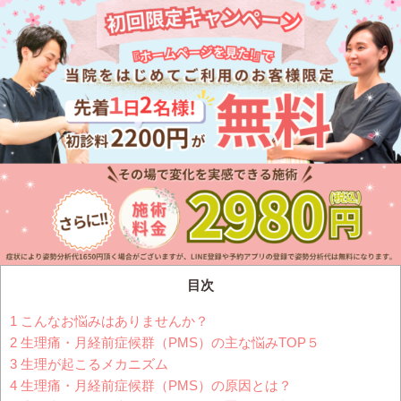
目次
1
こんなお悩みはありませんか？
2
生理痛・月経前症候群（PMS）の主な悩みTOP５
3
生理が起こるメカニズム
4
生理痛・月経前症候群（PMS）の原因とは？