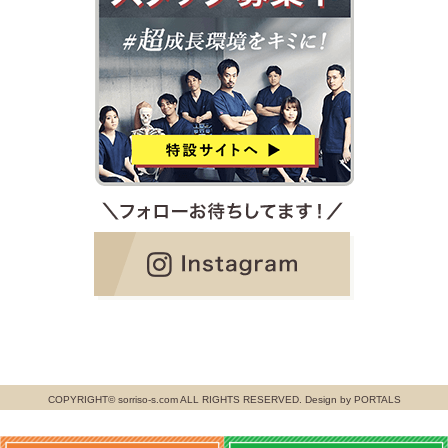
COPYRIGHT© sorriso-s.com ALL RIGHTS RESERVED. Design by PORTALS